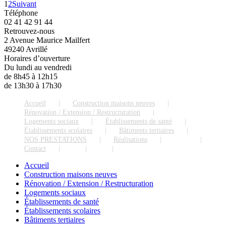
1
2
Suivant
Téléphone
02 41 42 91 44
Retrouvez-nous
2 Avenue Maurice Mailfert
49240 Avrillé
Horaires d’ouverture
Du lundi au vendredi
de 8h45 à 12h15
de 13h30 à 17h30
Accueil
Construction maisons neuves
Rénovation / Extension / Restructuration
Logements sociaux
Établissements de santé
Établissements scolaires
Bâtiments tertiaires
NOS PRESTATIONS
Réalisations
Blog
Contact
Accueil
Construction maisons neuves
Rénovation / Extension / Restructuration
Logements sociaux
Établissements de santé
Établissements scolaires
Bâtiments tertiaires