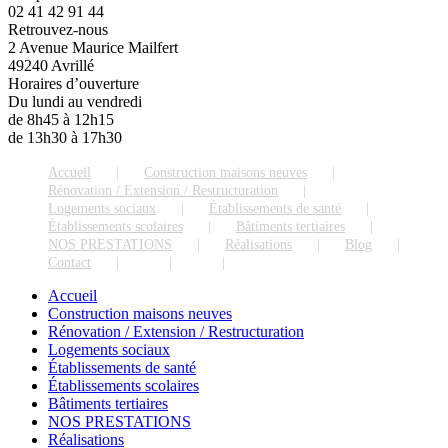
02 41 42 91 44
Retrouvez-nous
2 Avenue Maurice Mailfert
49240 Avrillé
Horaires d’ouverture
Du lundi au vendredi
de 8h45 à 12h15
de 13h30 à 17h30
Accueil
Construction maisons neuves
Rénovation / Extension / Restructuration
Logements sociaux
Établissements de santé
Établissements scolaires
Bâtiments tertiaires
NOS PRESTATIONS
Réalisations
Blog
Contact
Accueil
Construction maisons neuves
Rénovation / Extension / Restructuration
Logements sociaux
Établissements de santé
Établissements scolaires
Bâtiments tertiaires
NOS PRESTATIONS
Réalisations