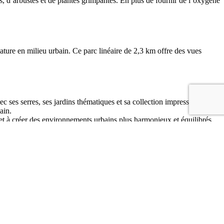
s, d’arbustes et de plantes grimpantes. En plus de fournir de l’oxygène
nature en milieu urbain. Ce parc linéaire de 2,3 km offre des vues
c ses serres, ses jardins thématiques et sa collection impressionnante
ain.
re et à créer des environnements urbains plus harmonieux et équilibrés