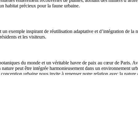
tielles entièrement recouvertes de plantes, abritant des milliers d’arbre
un habitat précieux pour la faune urbaine.
 un exemple inspirant de réutilisation adaptative et d’intégration de la 
sidents et les visiteurs.
 botaniques du monde et un véritable havre de paix au cœur de Paris. Ave
t la nature peut être intégrée harmonieusement dans un environnement urb
 la conception urbaine nous invite à repenser notre relation avec la natu