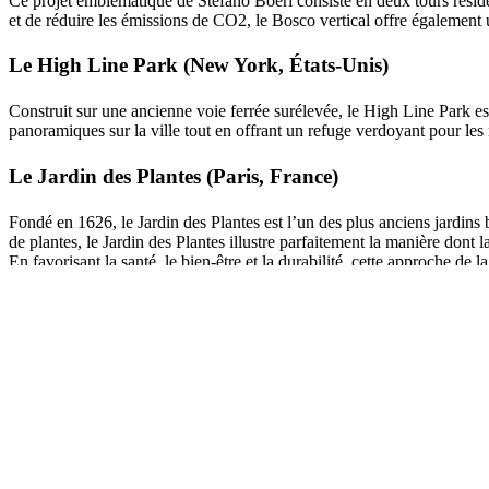
Ce projet emblématique de Stefano Boeri consiste en deux tours résiden
et de réduire les émissions de CO2, le Bosco vertical offre également 
Le High Line Park (New York, États-Unis)
Construit sur une ancienne voie ferrée surélevée, le High Line Park est
panoramiques sur la ville tout en offrant un refuge verdoyant pour les ré
Le Jardin des Plantes (Paris, France)
Fondé en 1626, le Jardin des Plantes est l’un des plus anciens jardins
de plantes, le Jardin des Plantes illustre parfaitement la manière don
En favorisant la santé, le bien-être et la durabilité, cette approche de
pour les générations futures.
Cohérence Communication
2024-03-01T00:00:00+01:00
Téléphone
02 41 42 91 44
Retrouvez-nous
2 Avenue Maurice Mailfert
49240 Avrillé
Horaires d’ouverture
Du lundi au vendredi
de 8h45 à 12h15