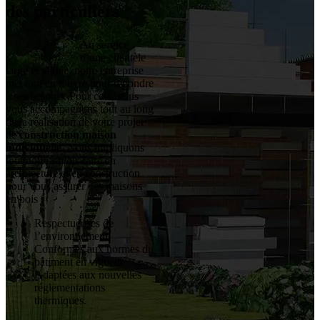
des particuliers
Au service
d’une clientèle
large et variée, notre entreprise
met tout en œuvre pour répondre
à ses besoins. Pour cela, nous
vous accompagnons tout au long
de la réalisation de votre projet
de
construction maison
individuelle
. Nous impliquons
tout notre savoir-faire en
architecture et en construction
pour vous assurer des maisons
en bois :
Respectueuses de
l’environnement
Conformes aux normes du
bâtiment en vigueur
Adaptées aux nouvelles
réglementations
thermiques.