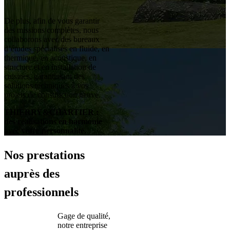
De plus, afin de vous garantir
des missions complètes, nous
collaborons avec des bureaux
d’études spécialisés en fluide, en
thermique, en acoustique, en
structure et en installation de
cuisines, garantissant des
solutions techniques à vos
projets de construction neuve.
THIERRY&CHARTIER :
des réalisations en harmonie
avec votre personnalité.
Nos prestations
auprès des
professionnels
Gage de qualité,
notre entreprise