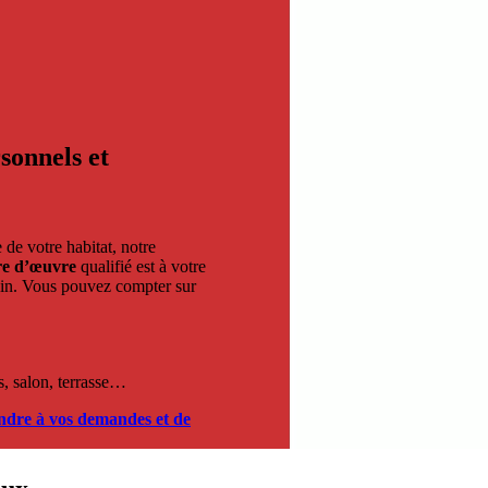
sonnels et
 de votre habitat, notre
re d’œuvre
qualifié est à votre
main. Vous pouvez compter sur
s, salon, terrasse…
ondre à vos demandes et de