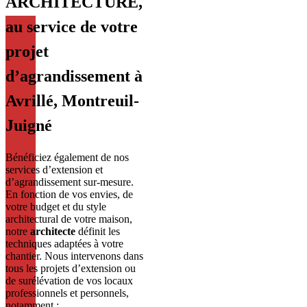
ARCHITECTURE,
au service de votre
projet
d’agrandissement à
Avrillé, Montreuil-
Juigné
Bénéficiez également de nos
services d’extension et
d’agrandissement sur-mesure.
En fonction de vos envies, de
votre budget et du style
architectural de votre maison,
notre
architecte
définit les
techniques adaptées à votre
chantier. Nous intervenons dans
tous les projets d’extension ou
de surélévation de vos locaux
professionnels et personnels,
notamment :