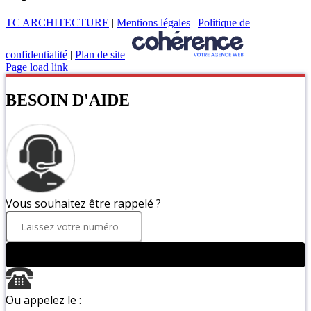
TC ARCHITECTURE
|
Mentions légales
|
Politique de
confidentialité
|
Plan de site
Page load link
BESOIN D'AIDE
Vous souhaitez être rappelé ?
ENVOYER
Ou appelez le :