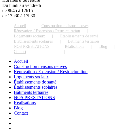
Horaires d’ouverture
Du lundi au vendredi
de 8h45 à 12h15
de 13h30 à 17h30
Accueil
Construction maisons neuves
Rénovation / Extension / Restructuration
Logements sociaux
Établissements de santé
Établissements scolaires
Bâtiments tertiaires
NOS PRESTATIONS
Réalisations
Blog
Contact
Accueil
Construction maisons neuves
Rénovation / Extension / Restructuration
Logements sociaux
Établissements de santé
Établissements scolaires
Bâtiments tertiaires
NOS PRESTATIONS
Réalisations
Blog
Contact