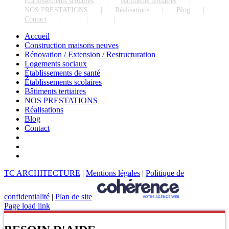
Établissements scolaires
Bâtiments tertiaires
NOS PRESTATIONS
Réalisations
Blog
Contact
Accueil
Construction maisons neuves
Rénovation / Extension / Restructuration
Logements sociaux
Établissements de santé
Établissements scolaires
Bâtiments tertiaires
NOS PRESTATIONS
Réalisations
Blog
Contact
TC ARCHITECTURE
|
Mentions légales
|
Politique de
confidentialité
|
Plan de site
Page load link